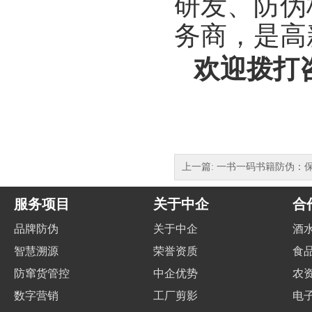
研发、防伪
务商，是高
欢迎拨打咨询
上一篇: 一书一码书籍防伪：
服务项目
关于中企
合
品牌防伪
关于中企
酒
智慧溯源
荣誉资质
食
防窜货管控
中企优势
农
数字营销
工厂剪影
电