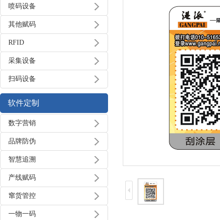
喷码设备
其他赋码
RFID
采集设备
扫码设备
软件定制
数字营销
品牌防伪
智慧追溯
产线赋码
窜货管控
一物一码