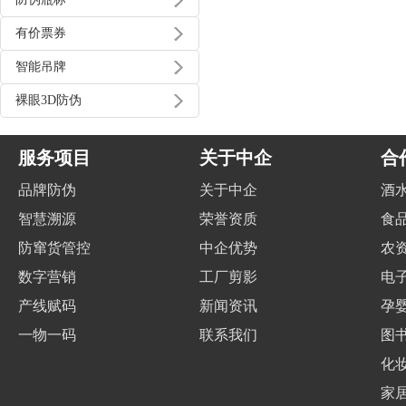
有价票券
智能吊牌
裸眼3D防伪
服务项目
关于中企
合
品牌防伪
关于中企
酒
智慧溯源
荣誉资质
食
防窜货管控
中企优势
农
数字营销
工厂剪影
电
产线赋码
新闻资讯
孕
一物一码
联系我们
图
化
家