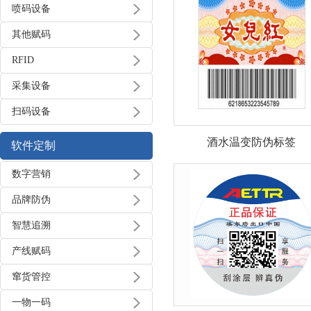
喷码设备
其他赋码
RFID
采集设备
扫码设备
酒水温变防伪标签
软件定制
数字营销
品牌防伪
智慧追溯
产线赋码
窜货管控
一物一码