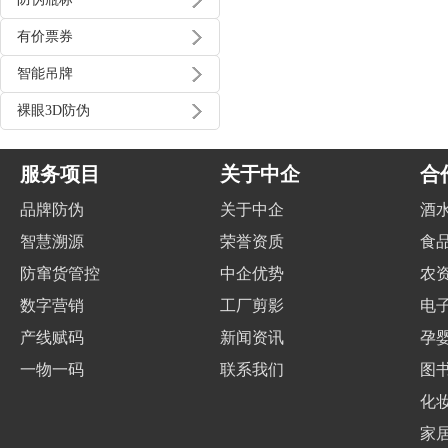
有价票券
智能吊牌
裸眼3D防伪
服务项目
关于中企
合
品牌防伪
关于中企
酒
智慧溯源
荣誉资质
食
防窜货管控
中企优势
农
数字营销
工厂剪影
电
产线赋码
新闻资讯
孕
一物一码
联系我们
图
化
家