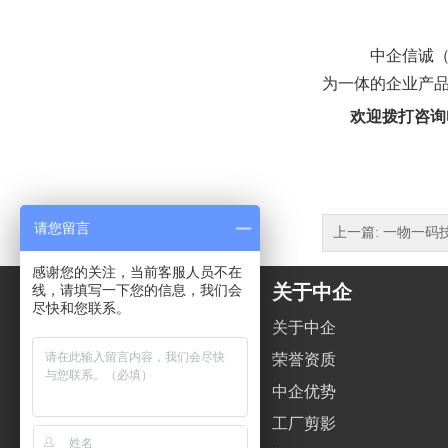
中企信诚
为一体的企业产
欢迎拨打咨询电话
请您留言
上一篇: 一物一
感谢您的关注，当前客服人员不在
服务项目
关于中企
线，请填写一下您的信息，我们会
尽快和您联系。
品牌防伪
关于中企
智慧溯源
荣誉资质
防窜货管控
中企优势
数字营销
工厂剪影